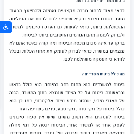
ביטוח משרדים - חשוב לדעת
כדאי מאוד לבחור חברה מקצועית ואמינה ולהתייעץ מבעוד
מועד בגורם חיצוני ובקיא שיסייע לכם לבנות את הפוליסה
המשתלמת ביותר, כדאי לעשות גם הערכת סיכונים למשרד
ולבדוק לעומק מהם הגורמים החשובים ביותר לביטוח.
בדקו עד איזה סכום מכסה הביטוח ומה קורה כאשר אתם לא
נמצאים במשרד, כדאי לבדוק לעומק את אחוז העלות ובכלל
לוודא כי העסקה משתלמת לכם.
מה כולל ביטוח משרדים ?
ביטוח למשרדים הוא תחום רחב במיוחד, הוא כולל בראש
ובראשונה ביטוח על כל הציוד שנמצא בתוך המשרד, הגנה
על מאגרי מידע, שחזור מידע וציוד אלקטרוני, כמו כן הוא
כולל ביטוח על נזקי טרור, נזקי טבע, פריצה, שריפה ועוד.
ביטוח לעסקים הוא חשוב משום שיש אין ספור סיכונים
לעסק אחד או למשרד אחד, הביטוח יכסה על דמי מחלה
כתוצאה מאובדן כושר עבודה של עובד, חובות מעבידים,