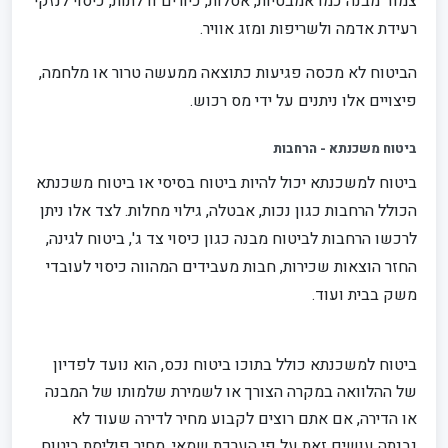
צמוד מבנה כמו אמבטיות, אסלות, כיורים ודלתות, כיסוי לנזקי
רעידת אדמה ולשריפות ומזג אוויר.
הביטוח לא מכסה פגיעות כתוצאה ממעשה טרור או מלחמה,
פיצויים אלו ניתנים על ידי מס רכוש.
ביטוח משכנתא - הרחבות
ביטוח למשכנתא יכול להיות ביטוח בסיסי או ביטוח משכנתא
הכולל הרחבות כגון נכות, אבטלה, גילוי מחלות. לצד אלו ניתן
לרכשו הרחבות לביטוח מבנה כגון כיסוי צד ג', ביטוח לגינה,
החזר הוצאות שכירות, חבות מעבידים המהווה כיסוי לעובדי
משק בבית ועוד.
ביטוח למשכנתא כולל בתוכו ביטוח נכס, הוא נועד לפדיון
של ההלוואה במקרה הצורך או לשמירת שלמותו של המבנה
או הדירה, אם אתם רוצים לקבוע מחיר לדירה שעוד לא
נבנתה עושים זאת על פי הערכת שמאי, מחיר פוליסת ביטוח